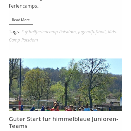
Feriencamps...
Read More
Tags:
,
,
Fußballferiencamp Potsdam
Jugendfußball
Kids-
Camp Potsdam
23. APRIL 2023
Guter Start für himmelblaue Junioren-
Teams