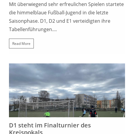
Mit überwiegend sehr erfreulichen Spielen startete
die himmelblaue Fußball-Jugend in die letzte
Saisonphase. D1, D2 und E1 verteidigten ihre
Tabellenführungen....
Read More
2. APRIL 2023
D1 steht im Finalturnier des
Kreispokals