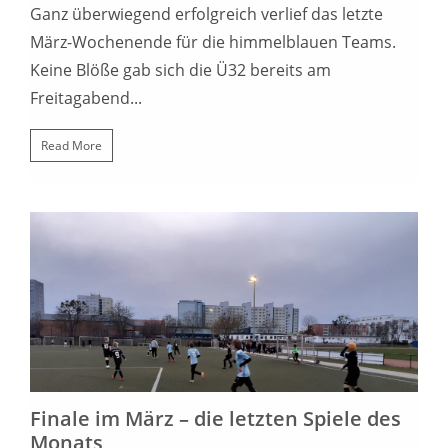
Ganz überwiegend erfolgreich verlief das letzte
März-Wochenende für die himmelblauen Teams.
Keine Blöße gab sich die Ü32 bereits am
Freitagabend...
Read More
24. MÄRZ 2023
Finale im März – die letzten Spiele des
Monats