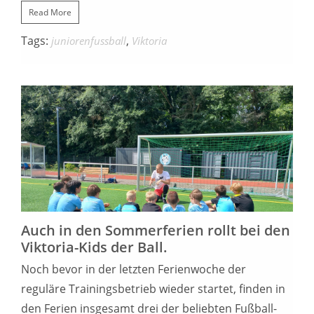
Read More
Tags:
,
juniorenfussball
Viktoria
13. AUGUST 2023
Auch in den Sommerferien rollt bei den
Viktoria-Kids der Ball.
Noch bevor in der letzten Ferienwoche der
reguläre Trainingsbetrieb wieder startet, finden in
den Ferien insgesamt drei der beliebten Fußball-