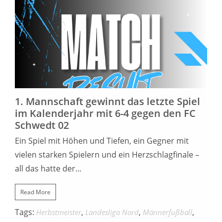
12. DEZEMBER 2025
1. Mannschaft gewinnt das letzte Spiel
im Kalenderjahr mit 6-4 gegen den FC
Schwedt 02
Ein Spiel mit Höhen und Tiefen, ein Gegner mit
vielen starken Spielern und ein Herzschlagfinale –
all das hatte der...
Read More
Tags:
,
,
,
Herbstmeister
Landesliga Nord
Männerfußball