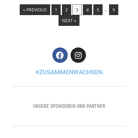
…
« PREVIOUS
1
2
3
4
5
9
NEXT »
#ZUSAMMENWACHSEN
UNSERE SPONSOREN UND PARTNER