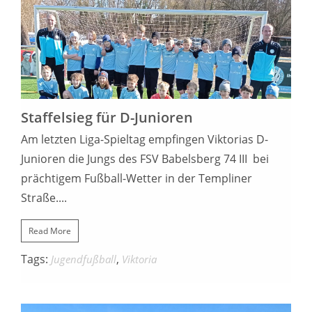
19. MÄRZ 2022
Staffelsieg für D-Junioren
Am letzten Liga-Spieltag empfingen Viktorias D-
Junioren die Jungs des FSV Babelsberg 74 III bei
prächtigem Fußball-Wetter in der Templiner
Straße....
Read More
Tags:
,
Jugendfußball
Viktoria