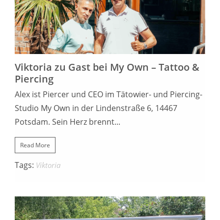
20. JULI 2022
Viktoria zu Gast bei My Own – Tattoo &
Piercing
Alex ist Piercer und CEO im Tätowier- und Piercing-
Studio My Own in der Lindenstraße 6, 14467
Potsdam. Sein Herz brennt...
Read More
Tags:
Viktoria