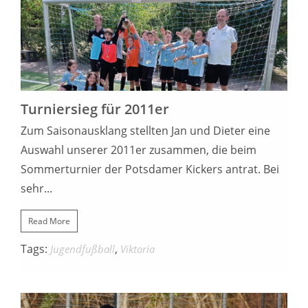
20. JUNI 2022
Turniersieg für 2011er
Zum Saisonausklang stellten Jan und Dieter eine
Auswahl unserer 2011er zusammen, die beim
Sommerturnier der Potsdamer Kickers antrat. Bei
sehr...
Read More
Tags:
,
Jugendfußball
Viktoria