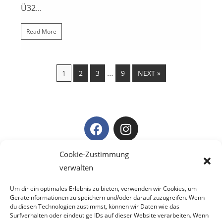
Ü32...
Read More
…
1
2
3
9
NEXT »
Cookie-Zustimmung
#ZUSAMMENWACHSEN
verwalten
Um dir ein optimales Erlebnis zu bieten, verwenden wir Cookies, um
Geräteinformationen zu speichern und/oder darauf zuzugreifen. Wenn
du diesen Technologien zustimmst, können wir Daten wie das
Surfverhalten oder eindeutige IDs auf dieser Website verarbeiten. Wenn