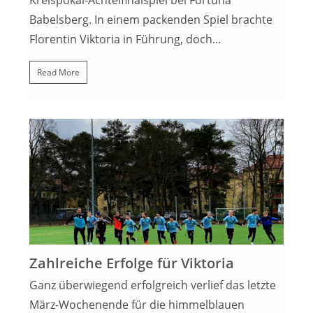
Kreispokal-Achtelfinalspiel bei Fortuna
Babelsberg. In einem packenden Spiel brachte
Florentin Viktoria in Führung, doch...
Read More
26. MÄRZ 2023
Zahlreiche Erfolge für Viktoria
Ganz überwiegend erfolgreich verlief das letzte
März-Wochenende für die himmelblauen