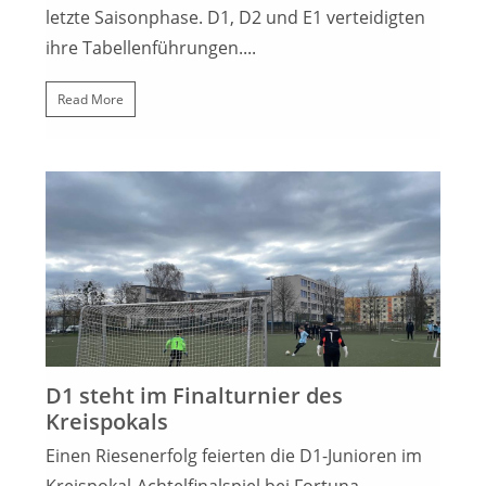
letzte Saisonphase. D1, D2 und E1 verteidigten
ihre Tabellenführungen....
Read More
2. APRIL 2023
D1 steht im Finalturnier des
Kreispokals
Einen Riesenerfolg feierten die D1-Junioren im