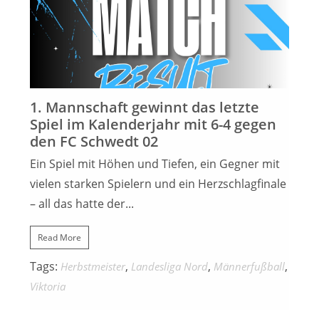
12. DEZEMBER 2025
1. Mannschaft gewinnt das letzte
Spiel im Kalenderjahr mit 6-4 gegen
den FC Schwedt 02
Ein Spiel mit Höhen und Tiefen, ein Gegner mit
vielen starken Spielern und ein Herzschlagfinale
– all das hatte der...
Read More
Tags:
,
,
,
Herbstmeister
Landesliga Nord
Männerfußball
Viktoria