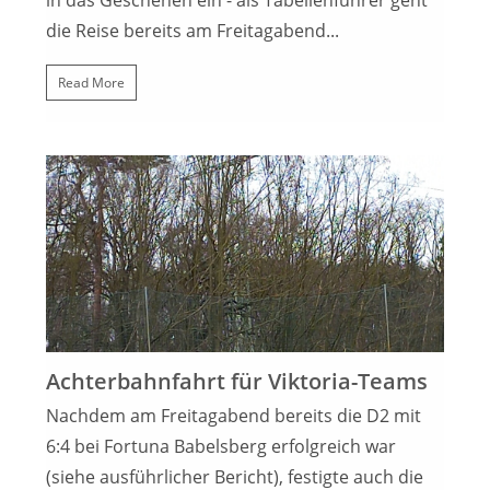
in das Geschehen ein - als Tabellenführer geht
die Reise bereits am Freitagabend...
Read More
20. MÄRZ 2023
Achterbahnfahrt für Viktoria-Teams
Nachdem am Freitagabend bereits die D2 mit
6:4 bei Fortuna Babelsberg erfolgreich war
(siehe ausführlicher Bericht), festigte auch die