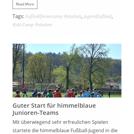
Read More
Tags:
,
,
Fußballferiencamp Potsdam
Jugendfußball
Kids-Camp Potsdam
23. APRIL 2023
Guter Start für himmelblaue
Junioren-Teams
Mit überwiegend sehr erfreulichen Spielen
startete die himmelblaue Fußball-Jugend in die